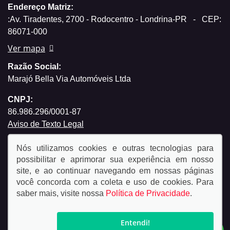
Endereço Matriz:
:Av. Tiradentes, 2700 - Rodocentro - Londrina-PR
-
CEP:
86071-000
Ver mapa
Razão Social:
Marajó Bella Via Automóveis Ltda
CNPJ:
86.986.296/0001-87
Aviso de Texto Legal
Nós utilizamos cookies e outras tecnologias para
possibilitar e aprimorar sua experiência em nosso
site, e ao continuar navegando em nossas páginas
você concorda com a coleta e uso de cookies. Para
© Copyright 2026
saber mais, visite nossa
Política de Privacidade
.
AutoForce - Todos os direitos reservados.
Política de
privacidade.
Entendi!