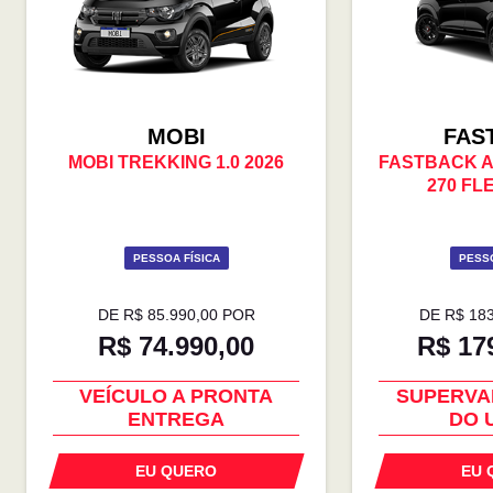
MOBI
FAS
MOBI TREKKING 1.0 2026
FASTBACK 
270 FLE
PESSOA FÍSICA
PESSO
DE R$ 85.990,00 POR
DE R$ 18
R$ 74.990,00
R$ 17
VEÍCULO A PRONTA
SUPERVA
ENTREGA
DO 
EU QUERO
EU 