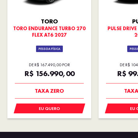
TORO
P
TORO ENDURANCE TURBO 270
PULSE DRIVE 
FLEX AT6 2027
2
PESSOA FÍSICA
PESSO
DE R$ 167.490,00 POR
DE R$ 10
R$ 156.990,00
R$ 99
SUPER VALORIZAÇÃO
VEÍCULO
USADO
EN
TAXA ZERO
TAXA
EU QUERO
EU 